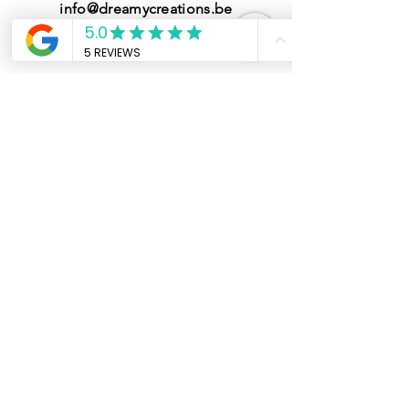
info@dreamycreations.be
BTW BE0847421395
Klantendienst
Over ons
FAQ
Algemene voorwaarden
Heb jij een vraag
voor ons?