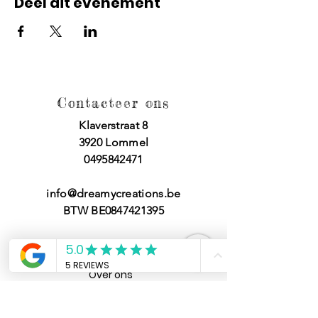
Deel dit evenement
Contacteer ons
Klaverstraat 8
3920 Lommel
0495842471
info@dreamycreations.be
BTW BE0847421395
Klantendienst
Over ons
FAQ