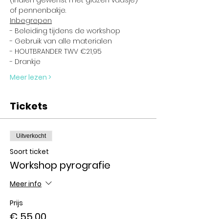
(Indien gewenst met glazen vaasje) 
of pennenbakje.
Inbegrepen
- Beleiding tijdens de workshop
- Gebruik van alle materialen
- HOUTBRANDER TWV €21,95
- Drankje 
Meer lezen >
Tickets
Uitverkocht
Soort ticket
Workshop pyrografie
Meer info
Prijs
€ 55,00