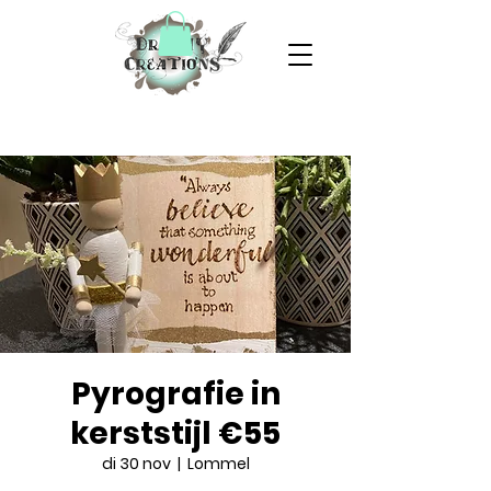
Pyrografie in
kerststijl €55
di 30 nov
  |  
Lommel