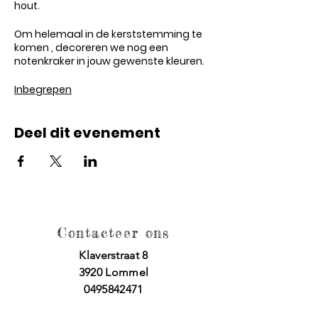
hout.
Om helemaal in de kerststemming te
komen , decoreren we nog een
notenkraker in jouw gewenste kleuren.
Inbegrepen
- Houtbrander (t.w.v. €21,95)
- Notenkrakerpakket (t.w.v. €7,95)
Deel dit evenement
- Begeleiding tijdens de workshop
- Gebruik van alle materialen
- Materiaal voor alle technieken eerst te
testen
Prijs
€ 55
Contacteer ons
Het afrekenen van de workshop
Klaverstraat 8
gebeurd VOOR aanvang van de
3920 Lommel
workshop.
0495842471
In ons atelier kan je cash of met
Bancontact betalen.