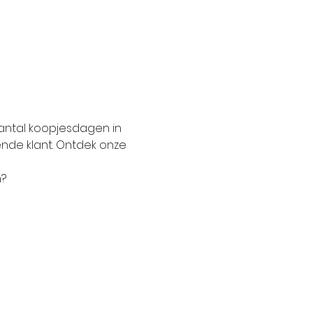
antal koopjesdagen in 
ende klant. Ontdek onze 
? 