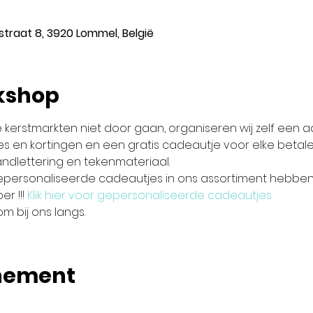
traat 8, 3920 Lommel, België
kshop
kerstmarkten niet door gaan, organiseren wij zelf een a
ies en kortingen en een gratis cadeautje voor elke betal
ndlettering en tekenmateriaal.  
 gepersonaliseerde cadeautjes in ons assortiment hebben
r !!! 
Klik hier voor gepersonaliseerde cadeautjes
om bij ons langs.
enement