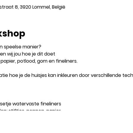
traat 8, 3920 Lommel, België
kshop
n speelse manier?
n wij jou hoe je dit doet
papier, potlood, gom en fineliners.
atie hoe je de huisjes kan inkleuren door verschillende tec
 setje watervaste fineliners
n: stiftjes, pennen, papier,...
workshop