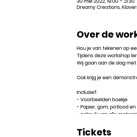
30 mei 2022, 19:00 – 21:30
Dreamy Creations, Klavers
Over de wor
Hou je van tekenen op ee
Tijdens deze workshop lere
Wij gaan aan de slag met 
Ook krijg je een demonstr
Inclusief:
- Voorbeelden boekje
- Papier, gom, potlood en
- gebruik van alle materiale
- Begeleiding tijdens de 
- Demonstratie inkleuren
Tickets