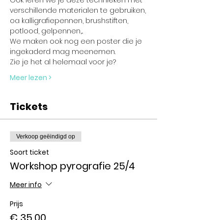
Ook leren we je deze technieken met 
verschillende materialen te gebruiken,
oa kalligrafiepennen, brushstiften, 
potlood, gelpennen,...
We maken ook nog een poster die je 
ingekaderd mag meenemen.
Zie je het al helemaal voor je?
Meer lezen >
Tickets
Verkoop geëindigd op
Soort ticket
Workshop pyrografie 25/4
Meer info
Prijs
€ 35,00