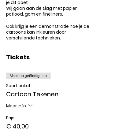
je dit doet
Wij gaan aan de slag met papier,
potlood, gom en fineliners.
Ook krijg je een demonstratie hoe je de
cartoons kan inkleuren door
verschillende technieken.
Inclusief:
Tickets
- Voorbeelden boekje
- Papier, gom, potlood en setje
watervaste fineliners
- gebruik van alle materialen: stiftjes,
Verkoop geëindigd op
pennen, papier,...
Soort ticket
- Begeleiding tijdens de workshop
- Demonstratie inkleuren
Cartoon Tekenen
Meer info
Prijs
€ 40,00