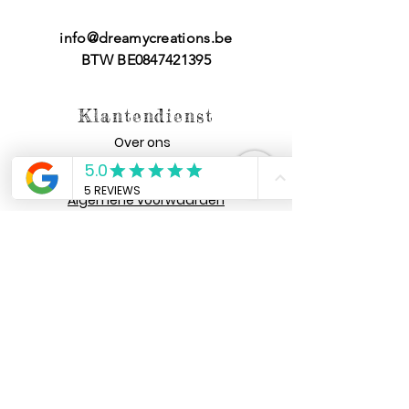
info@dreamycreations.be
BTW BE0847421395
Klantendienst
Over ons
FAQ
Algemene voorwaarden
Heb jij een vraag
voor ons?