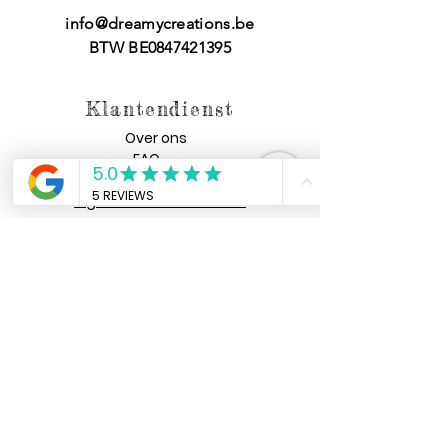
info@dreamycreations.be
BTW BE0847421395
Klantendienst
Over ons
FAQ
Algemene voorwaarden
Heb jij een vraag
voor ons?