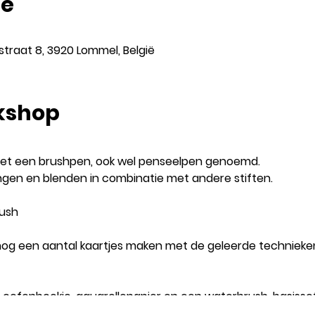
ie
traat 8, 3920 Lommel, België
kshop
n met een brushpen, ook wel penseelpen genoemd.
ngen en blenden in combinatie met andere stiften.
ush
e nog een aantal kaartjes maken met de geleerde technieke
oefenboekje, aquarellepapier en een waterbrush, basisset