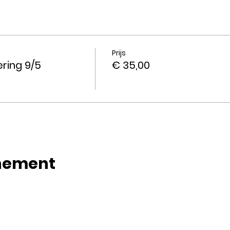
workshop
l, stiftjes, papier, decoratiemateriaal ,…
"inschrijven" te klikken.
Prijs
ring 9/5
€ 35,00
enement