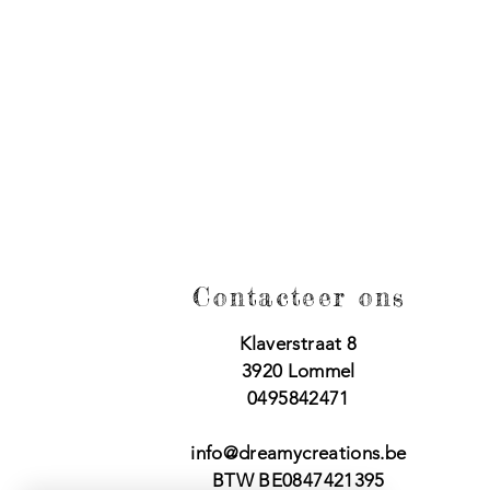
Contacteer ons
Klaverstraat 8
3920 Lommel
0495842471
info@dreamycreations.be
BTW BE0847421395