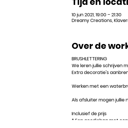
Tijd en locat
10 jun 2021, 19:00 – 21:30
Dreamy Creations, Klavers
Over de wor
BRUSHLETTERING
We leren jullie schrijve
Extra decoratie's aanbre
Werken met een waterbr
Als afsluiter mogen julli
Inclusief de prijs
* Een goodiebag met een 
stuks (twv €14,50)