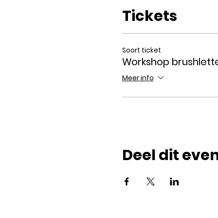
* Begeleiding tijdens de 
Tickets
* Gebruik van alle materiaa
* Drankje en iets lekkers
Inschrijven doe je door op 
Soort ticket
Workshop brushlette
Meer info
Deel dit ev