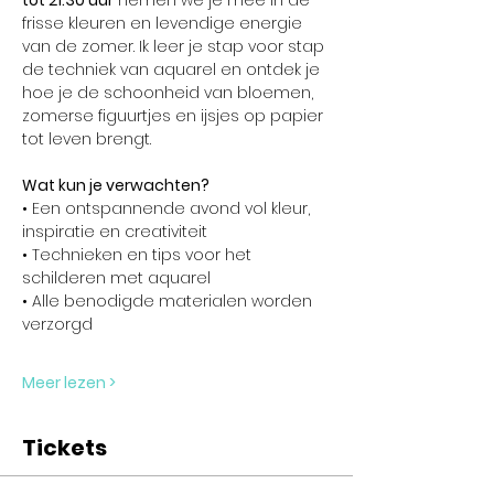
tot 21.30 uur
 nemen we je mee in de 
frisse kleuren en levendige energie 
van de zomer. Ik leer je stap voor stap 
de techniek van aquarel en ontdek je 
hoe je de schoonheid van bloemen, 
zomerse figuurtjes en ijsjes op papier 
tot leven brengt.
Wat kun je verwachten?
• Een ontspannende avond vol kleur, 
inspiratie en creativiteit
• Technieken en tips voor het 
schilderen met aquarel
• Alle benodigde materialen worden 
verzorgd
Meer lezen >
Tickets