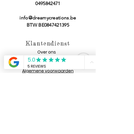
0495842471
info@dreamycreations.be
BTW BE0847421395
Klantendienst
Over ons
FAQ
Algemene voorwaarden
Heb jij een vraag
voor ons?